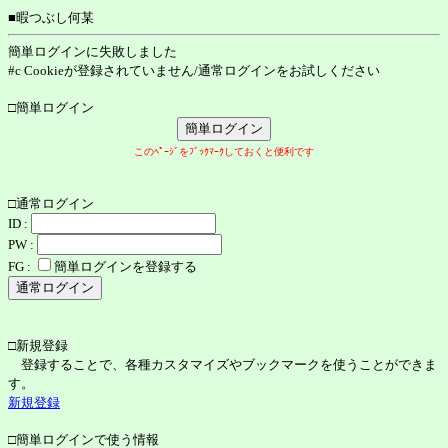
■暇つぶし何某
簡単ログインに失敗しました
#c Cookieが登録されていません/通常ログインをお試しください
□簡単ログイン
このﾍﾟｰｼﾞをﾌﾞｯｸﾏｰｸしておくと便利です
□通常ログイン
ID :
PW :
FG :
簡単ログインを登録する
□新規登録
登録することで、各種カスタマイズやブックマークを使うことができま
す。
新規登録
□簡単ログインで使う情報