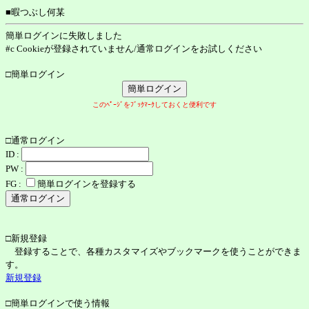
■暇つぶし何某
簡単ログインに失敗しました
#c Cookieが登録されていません/通常ログインをお試しください
□簡単ログイン
このﾍﾟｰｼﾞをﾌﾞｯｸﾏｰｸしておくと便利です
□通常ログイン
ID :
PW :
FG :
簡単ログインを登録する
□新規登録
登録することで、各種カスタマイズやブックマークを使うことができま
す。
新規登録
□簡単ログインで使う情報