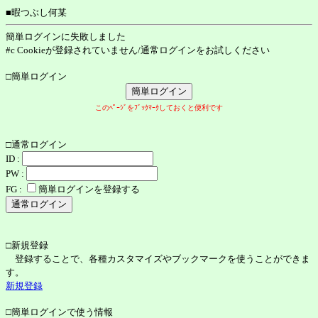
■暇つぶし何某
簡単ログインに失敗しました
#c Cookieが登録されていません/通常ログインをお試しください
□簡単ログイン
このﾍﾟｰｼﾞをﾌﾞｯｸﾏｰｸしておくと便利です
□通常ログイン
ID :
PW :
FG :
簡単ログインを登録する
□新規登録
登録することで、各種カスタマイズやブックマークを使うことができま
す。
新規登録
□簡単ログインで使う情報