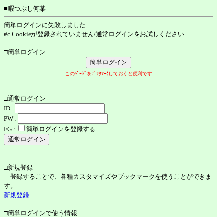
■暇つぶし何某
簡単ログインに失敗しました
#c Cookieが登録されていません/通常ログインをお試しください
□簡単ログイン
このﾍﾟｰｼﾞをﾌﾞｯｸﾏｰｸしておくと便利です
□通常ログイン
ID :
PW :
FG :
簡単ログインを登録する
□新規登録
登録することで、各種カスタマイズやブックマークを使うことができま
す。
新規登録
□簡単ログインで使う情報