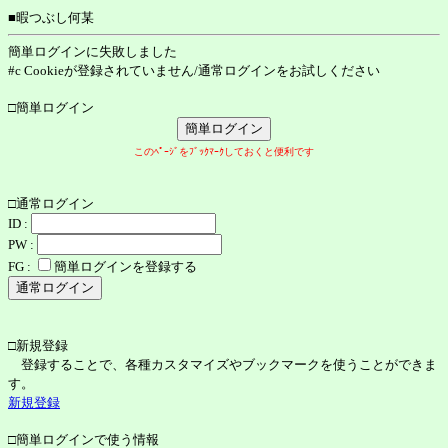
■暇つぶし何某
簡単ログインに失敗しました
#c Cookieが登録されていません/通常ログインをお試しください
□簡単ログイン
このﾍﾟｰｼﾞをﾌﾞｯｸﾏｰｸしておくと便利です
□通常ログイン
ID :
PW :
FG :
簡単ログインを登録する
□新規登録
登録することで、各種カスタマイズやブックマークを使うことができま
す。
新規登録
□簡単ログインで使う情報