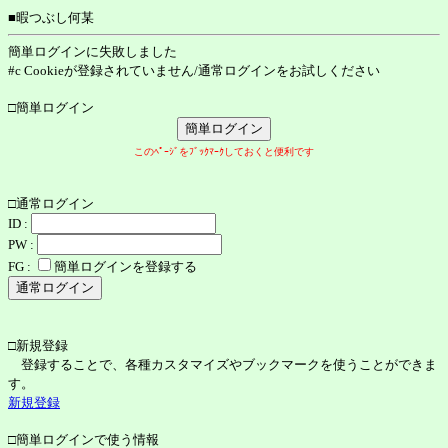
■暇つぶし何某
簡単ログインに失敗しました
#c Cookieが登録されていません/通常ログインをお試しください
□簡単ログイン
このﾍﾟｰｼﾞをﾌﾞｯｸﾏｰｸしておくと便利です
□通常ログイン
ID :
PW :
FG :
簡単ログインを登録する
□新規登録
登録することで、各種カスタマイズやブックマークを使うことができま
す。
新規登録
□簡単ログインで使う情報