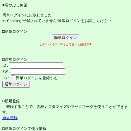
■暇つぶし何某
簡単ログインに失敗しました
#c Cookieが登録されていません/通常ログインをお試しください
□簡単ログイン
このﾍﾟｰｼﾞをﾌﾞｯｸﾏｰｸしておくと便利です
□通常ログイン
ID :
PW :
FG :
簡単ログインを登録する
□新規登録
登録することで、各種カスタマイズやブックマークを使うことができま
す。
新規登録
□簡単ログインで使う情報