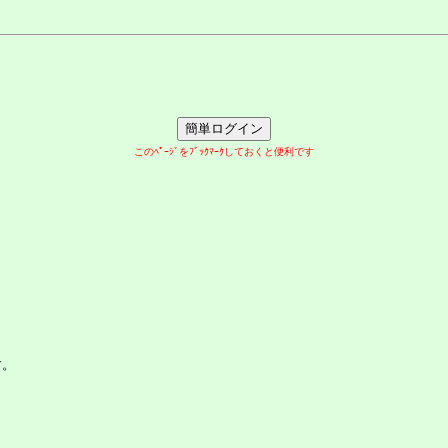
このﾍﾟｰｼﾞをﾌﾞｯｸﾏｰｸしておくと便利です
す。