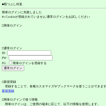
■暇つぶし何某
簡単ログインに失敗しました
#c Cookieが登録されていません/通常ログインをお試しください
□簡単ログイン
□通常ログイン
ID :
PW :
FG :
簡単ログインを登録する
□新規登録
登録することで、各種カスタマイズやブックマークを使うことができま
新規登録
□簡単ログインで使う情報
簡単ログインは、ご使用の端末に応じて、以下の情報を使用します。