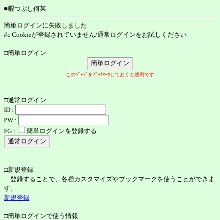
■暇つぶし何某
簡単ログインに失敗しました
#c Cookieが登録されていません/通常ログインをお試しください
□簡単ログイン
このﾍﾟｰｼﾞをﾌﾞｯｸﾏｰｸしておくと便利です
□通常ログイン
ID :
PW :
FG :
簡単ログインを登録する
□新規登録
登録することで、各種カスタマイズやブックマークを使うことができま
す。
新規登録
□簡単ログインで使う情報