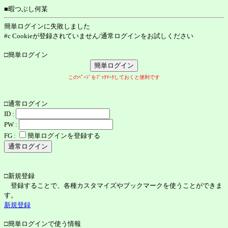
■暇つぶし何某
簡単ログインに失敗しました
#c Cookieが登録されていません/通常ログインをお試しください
□簡単ログイン
このﾍﾟｰｼﾞをﾌﾞｯｸﾏｰｸしておくと便利です
□通常ログイン
ID :
PW :
FG :
簡単ログインを登録する
□新規登録
登録することで、各種カスタマイズやブックマークを使うことができま
す。
新規登録
□簡単ログインで使う情報