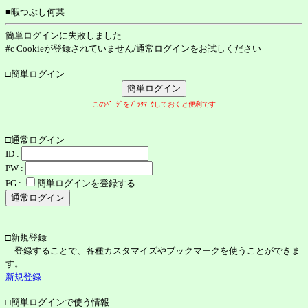
■暇つぶし何某
簡単ログインに失敗しました
#c Cookieが登録されていません/通常ログインをお試しください
□簡単ログイン
このﾍﾟｰｼﾞをﾌﾞｯｸﾏｰｸしておくと便利です
□通常ログイン
ID :
PW :
FG :
簡単ログインを登録する
□新規登録
登録することで、各種カスタマイズやブックマークを使うことができま
す。
新規登録
□簡単ログインで使う情報