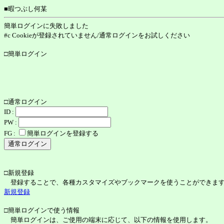
■暇つぶし何某
簡単ログインに失敗しました
#c Cookieが登録されていません/通常ログインをお試しください
□簡単ログイン
□通常ログイン
ID :
PW :
FG :
簡単ログインを登録する
□新規登録
登録することで、各種カスタマイズやブックマークを使うことができま
新規登録
□簡単ログインで使う情報
簡単ログインは、ご使用の端末に応じて、以下の情報を使用します。