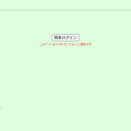
このﾍﾟｰｼﾞをﾌﾞｯｸﾏｰｸしておくと便利です
す。