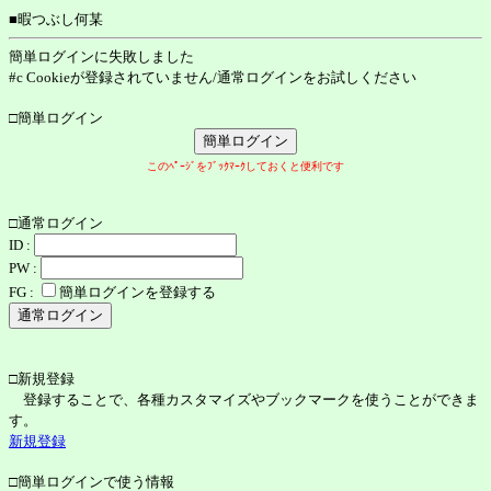
■暇つぶし何某
簡単ログインに失敗しました
#c Cookieが登録されていません/通常ログインをお試しください
□簡単ログイン
このﾍﾟｰｼﾞをﾌﾞｯｸﾏｰｸしておくと便利です
□通常ログイン
ID :
PW :
FG :
簡単ログインを登録する
□新規登録
登録することで、各種カスタマイズやブックマークを使うことができま
す。
新規登録
□簡単ログインで使う情報