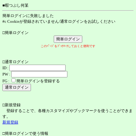
■暇つぶし何某
簡単ログインに失敗しました
#c Cookieが登録されていません/通常ログインをお試しください
□簡単ログイン
このﾍﾟｰｼﾞをﾌﾞｯｸﾏｰｸしておくと便利です
□通常ログイン
ID :
PW :
FG :
簡単ログインを登録する
□新規登録
登録することで、各種カスタマイズやブックマークを使うことができま
す。
新規登録
□簡単ログインで使う情報