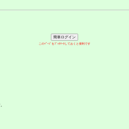
このﾍﾟｰｼﾞをﾌﾞｯｸﾏｰｸしておくと便利です
す。