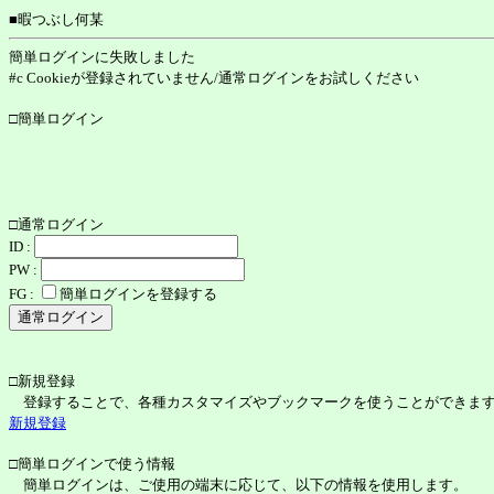
■暇つぶし何某
簡単ログインに失敗しました
#c Cookieが登録されていません/通常ログインをお試しください
□簡単ログイン
□通常ログイン
ID :
PW :
FG :
簡単ログインを登録する
□新規登録
登録することで、各種カスタマイズやブックマークを使うことができま
新規登録
□簡単ログインで使う情報
簡単ログインは、ご使用の端末に応じて、以下の情報を使用します。