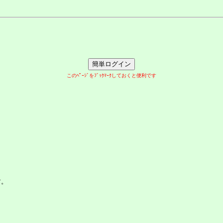
このﾍﾟｰｼﾞをﾌﾞｯｸﾏｰｸしておくと便利です
す。