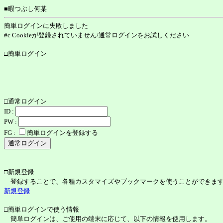
■暇つぶし何某
簡単ログインに失敗しました
#c Cookieが登録されていません/通常ログインをお試しください
□簡単ログイン
□通常ログイン
ID :
PW :
FG :
簡単ログインを登録する
□新規登録
登録することで、各種カスタマイズやブックマークを使うことができま
新規登録
□簡単ログインで使う情報
簡単ログインは、ご使用の端末に応じて、以下の情報を使用します。