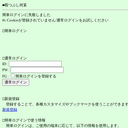
■暇つぶし何某
簡単ログインに失敗しました
#c Cookieが登録されていません/通常ログインをお試しください
□簡単ログイン
□通常ログイン
ID :
PW :
FG :
簡単ログインを登録する
□新規登録
登録することで、各種カスタマイズやブックマークを使うことができま
新規登録
□簡単ログインで使う情報
簡単ログインは、ご使用の端末に応じて、以下の情報を使用します。