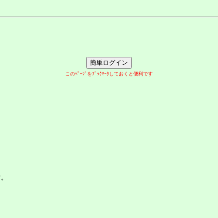
このﾍﾟｰｼﾞをﾌﾞｯｸﾏｰｸしておくと便利です
す。