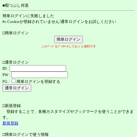
■暇つぶし何某
簡単ログインに失敗しました
#c Cookieが登録されていません/通常ログインをお試しください
□簡単ログイン
このﾍﾟｰｼﾞをﾌﾞｯｸﾏｰｸしておくと便利です
□通常ログイン
ID :
PW :
FG :
簡単ログインを登録する
□新規登録
登録することで、各種カスタマイズやブックマークを使うことができま
す。
新規登録
□簡単ログインで使う情報