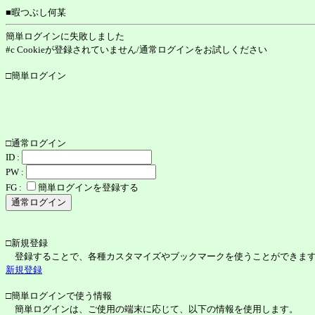
■暇つぶし何某
簡単ログインに失敗しました
#c Cookieが登録されていません/通常ログインをお試しください
□簡単ログイン
□通常ログイン
ID :
PW :
FG :
簡単ログインを登録する
□新規登録
登録することで、各種カスタマイズやブックマークを使うことができま
新規登録
□簡単ログインで使う情報
簡単ログインは、ご使用の端末に応じて、以下の情報を使用します。