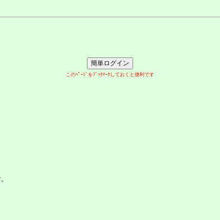
このﾍﾟｰｼﾞをﾌﾞｯｸﾏｰｸしておくと便利です
す。