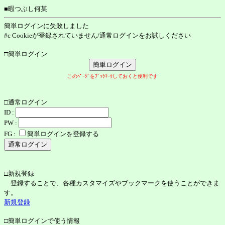
■暇つぶし何某
簡単ログインに失敗しました
#c Cookieが登録されていません/通常ログインをお試しください
□簡単ログイン
このﾍﾟｰｼﾞをﾌﾞｯｸﾏｰｸしておくと便利です
□通常ログイン
ID :
PW :
FG :
簡単ログインを登録する
□新規登録
登録することで、各種カスタマイズやブックマークを使うことができま
す。
新規登録
□簡単ログインで使う情報