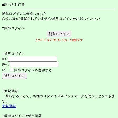
■暇つぶし何某
簡単ログインに失敗しました
#c Cookieが登録されていません/通常ログインをお試しください
□簡単ログイン
このﾍﾟｰｼﾞをﾌﾞｯｸﾏｰｸしておくと便利です
□通常ログイン
ID :
PW :
FG :
簡単ログインを登録する
□新規登録
登録することで、各種カスタマイズやブックマークを使うことができま
す。
新規登録
□簡単ログインで使う情報