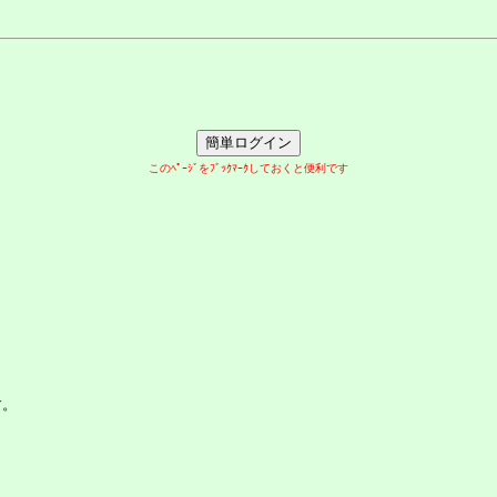
このﾍﾟｰｼﾞをﾌﾞｯｸﾏｰｸしておくと便利です
す。