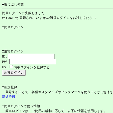
■暇つぶし何某
簡単ログインに失敗しました
#c Cookieが登録されていません/通常ログインをお試しください
□簡単ログイン
□通常ログイン
ID :
PW :
FG :
簡単ログインを登録する
□新規登録
登録することで、各種カスタマイズやブックマークを使うことができま
新規登録
□簡単ログインで使う情報
簡単ログインは、ご使用の端末に応じて、以下の情報を使用します。