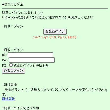
■暇つぶし何某
簡単ログインに失敗しました
#c Cookieが登録されていません/通常ログインをお試しください
□簡単ログイン
このﾍﾟｰｼﾞをﾌﾞｯｸﾏｰｸしておくと便利です
□通常ログイン
ID :
PW :
FG :
簡単ログインを登録する
□新規登録
登録することで、各種カスタマイズやブックマークを使うことができま
す。
新規登録
□簡単ログインで使う情報