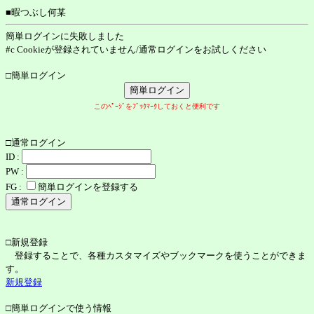
■暇つぶし何某
簡単ログインに失敗しました
#c Cookieが登録されていません/通常ログインをお試しください
□簡単ログイン
このﾍﾟｰｼﾞをﾌﾞｯｸﾏｰｸしておくと便利です
□通常ログイン
ID :
PW :
FG :
簡単ログインを登録する
□新規登録
登録することで、各種カスタマイズやブックマークを使うことができま
す。
新規登録
□簡単ログインで使う情報