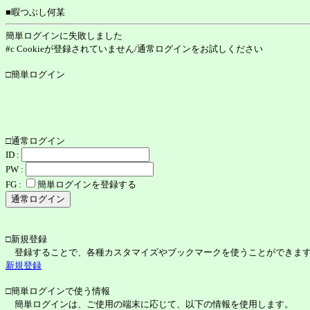
■暇つぶし何某
簡単ログインに失敗しました
#c Cookieが登録されていません/通常ログインをお試しください
□簡単ログイン
□通常ログイン
ID :
PW :
FG :
簡単ログインを登録する
□新規登録
登録することで、各種カスタマイズやブックマークを使うことができま
新規登録
□簡単ログインで使う情報
簡単ログインは、ご使用の端末に応じて、以下の情報を使用します。