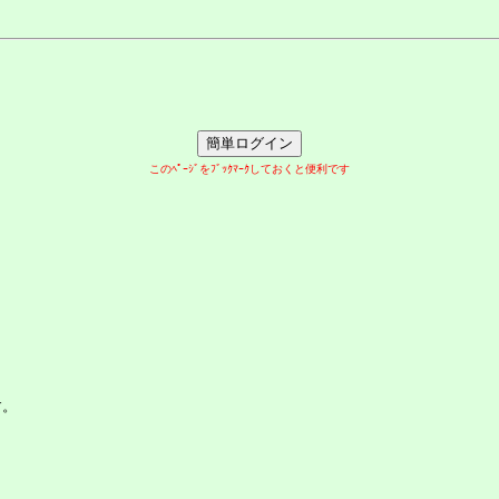
このﾍﾟｰｼﾞをﾌﾞｯｸﾏｰｸしておくと便利です
す。