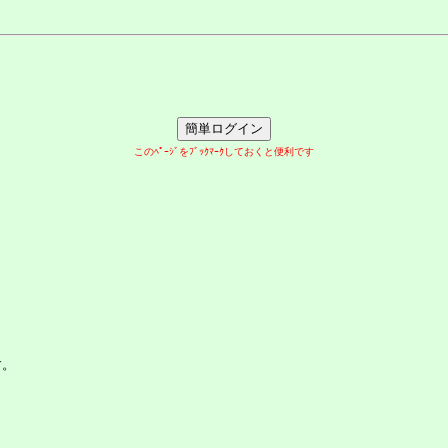
このﾍﾟｰｼﾞをﾌﾞｯｸﾏｰｸしておくと便利です
す。