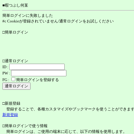
■暇つぶし何某
簡単ログインに失敗しました
#c Cookieが登録されていません/通常ログインをお試しください
□簡単ログイン
□通常ログイン
ID :
PW :
FG :
簡単ログインを登録する
□新規登録
登録することで、各種カスタマイズやブックマークを使うことができま
新規登録
□簡単ログインで使う情報
簡単ログインは、ご使用の端末に応じて、以下の情報を使用します。