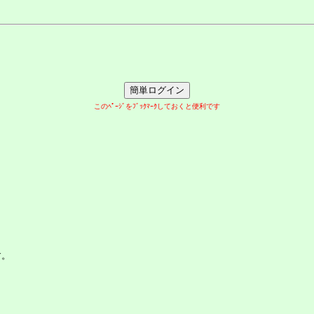
このﾍﾟｰｼﾞをﾌﾞｯｸﾏｰｸしておくと便利です
す。