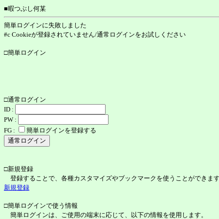
■暇つぶし何某
簡単ログインに失敗しました
#c Cookieが登録されていません/通常ログインをお試しください
□簡単ログイン
□通常ログイン
ID :
PW :
FG :
簡単ログインを登録する
□新規登録
登録することで、各種カスタマイズやブックマークを使うことができま
新規登録
□簡単ログインで使う情報
簡単ログインは、ご使用の端末に応じて、以下の情報を使用します。