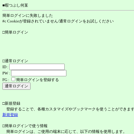
■暇つぶし何某
簡単ログインに失敗しました
#c Cookieが登録されていません/通常ログインをお試しください
□簡単ログイン
□通常ログイン
ID :
PW :
FG :
簡単ログインを登録する
□新規登録
登録することで、各種カスタマイズやブックマークを使うことができま
新規登録
□簡単ログインで使う情報
簡単ログインは、ご使用の端末に応じて、以下の情報を使用します。