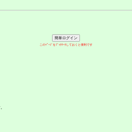
このﾍﾟｰｼﾞをﾌﾞｯｸﾏｰｸしておくと便利です
す。