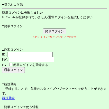
■暇つぶし何某
簡単ログインに失敗しました
#c Cookieが登録されていません/通常ログインをお試しください
□簡単ログイン
このﾍﾟｰｼﾞをﾌﾞｯｸﾏｰｸしておくと便利です
□通常ログイン
ID :
PW :
FG :
簡単ログインを登録する
□新規登録
登録することで、各種カスタマイズやブックマークを使うことができま
す。
新規登録
□簡単ログインで使う情報