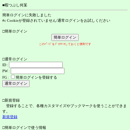
■暇つぶし何某
簡単ログインに失敗しました
#c Cookieが登録されていません/通常ログインをお試しください
□簡単ログイン
このﾍﾟｰｼﾞをﾌﾞｯｸﾏｰｸしておくと便利です
□通常ログイン
ID :
PW :
FG :
簡単ログインを登録する
□新規登録
登録することで、各種カスタマイズやブックマークを使うことができま
す。
新規登録
□簡単ログインで使う情報