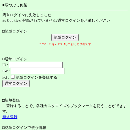
■暇つぶし何某
簡単ログインに失敗しました
#c Cookieが登録されていません/通常ログインをお試しください
□簡単ログイン
このﾍﾟｰｼﾞをﾌﾞｯｸﾏｰｸしておくと便利です
□通常ログイン
ID :
PW :
FG :
簡単ログインを登録する
□新規登録
登録することで、各種カスタマイズやブックマークを使うことができま
す。
新規登録
□簡単ログインで使う情報