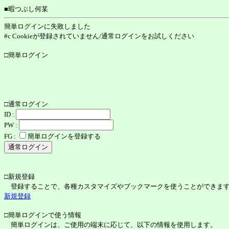
■暇つぶし何某
簡単ログインに失敗しました
#c Cookieが登録されていません/通常ログインをお試しください
□簡単ログイン
□通常ログイン
ID :
PW :
FG :
簡単ログインを登録する
□新規登録
登録することで、各種カスタマイズやブックマークを使うことができま
新規登録
□簡単ログインで使う情報
簡単ログインは、ご使用の端末に応じて、以下の情報を使用します。