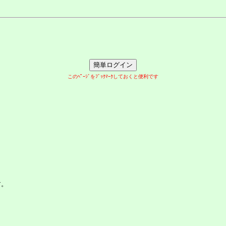
このﾍﾟｰｼﾞをﾌﾞｯｸﾏｰｸしておくと便利です
す。