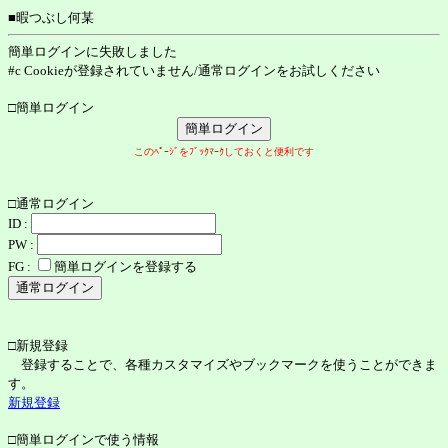
■暇つぶし何某
簡単ログインに失敗しました
#c Cookieが登録されていません/通常ログインをお試しください
□簡単ログイン
このﾍﾟｰｼﾞをﾌﾞｯｸﾏｰｸしておくと便利です
□通常ログイン
ID :
PW :
FG :
簡単ログインを登録する
□新規登録
登録することで、各種カスタマイズやブックマークを使うことができま
す。
新規登録
□簡単ログインで使う情報