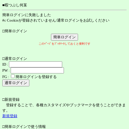
■暇つぶし何某
簡単ログインに失敗しました
#c Cookieが登録されていません/通常ログインをお試しください
□簡単ログイン
このﾍﾟｰｼﾞをﾌﾞｯｸﾏｰｸしておくと便利です
□通常ログイン
ID :
PW :
FG :
簡単ログインを登録する
□新規登録
登録することで、各種カスタマイズやブックマークを使うことができま
す。
新規登録
□簡単ログインで使う情報