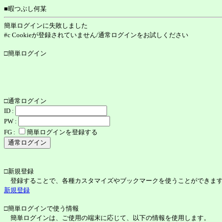
■暇つぶし何某
簡単ログインに失敗しました
#c Cookieが登録されていません/通常ログインをお試しください
□簡単ログイン
□通常ログイン
ID :
PW :
FG :
簡単ログインを登録する
□新規登録
登録することで、各種カスタマイズやブックマークを使うことができま
新規登録
□簡単ログインで使う情報
簡単ログインは、ご使用の端末に応じて、以下の情報を使用します。