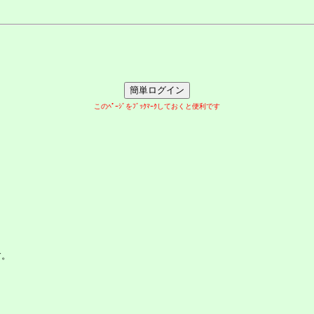
このﾍﾟｰｼﾞをﾌﾞｯｸﾏｰｸしておくと便利です
す。