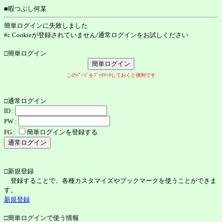
■暇つぶし何某
簡単ログインに失敗しました
#c Cookieが登録されていません/通常ログインをお試しください
□簡単ログイン
このﾍﾟｰｼﾞをﾌﾞｯｸﾏｰｸしておくと便利です
□通常ログイン
ID :
PW :
FG :
簡単ログインを登録する
□新規登録
登録することで、各種カスタマイズやブックマークを使うことができま
す。
新規登録
□簡単ログインで使う情報