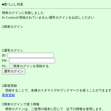
■暇つぶし何某
簡単ログインに失敗しました
#c Cookieが登録されていません/通常ログインをお試しください
□簡単ログイン
□通常ログイン
ID :
PW :
FG :
簡単ログインを登録する
□新規登録
登録することで、各種カスタマイズやブックマークを使うことができま
新規登録
□簡単ログインで使う情報
簡単ログインは、ご使用の端末に応じて、以下の情報を使用します。