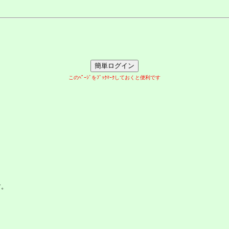
このﾍﾟｰｼﾞをﾌﾞｯｸﾏｰｸしておくと便利です
す。