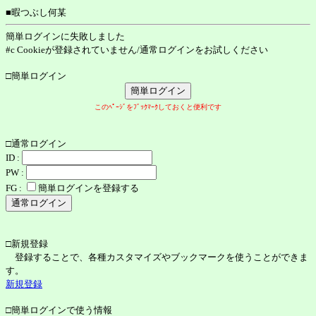
■暇つぶし何某
簡単ログインに失敗しました
#c Cookieが登録されていません/通常ログインをお試しください
□簡単ログイン
このﾍﾟｰｼﾞをﾌﾞｯｸﾏｰｸしておくと便利です
□通常ログイン
ID :
PW :
FG :
簡単ログインを登録する
□新規登録
登録することで、各種カスタマイズやブックマークを使うことができま
す。
新規登録
□簡単ログインで使う情報