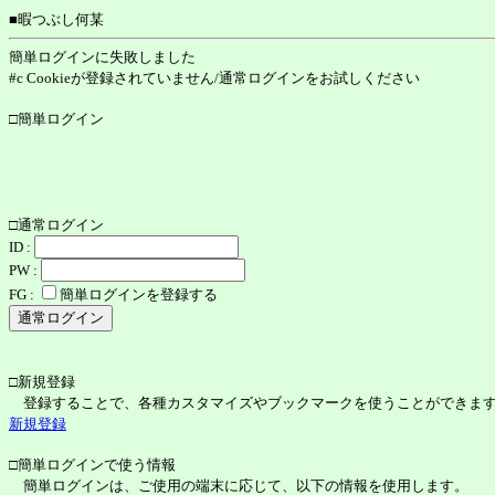
■暇つぶし何某
簡単ログインに失敗しました
#c Cookieが登録されていません/通常ログインをお試しください
□簡単ログイン
□通常ログイン
ID :
PW :
FG :
簡単ログインを登録する
□新規登録
登録することで、各種カスタマイズやブックマークを使うことができま
新規登録
□簡単ログインで使う情報
簡単ログインは、ご使用の端末に応じて、以下の情報を使用します。