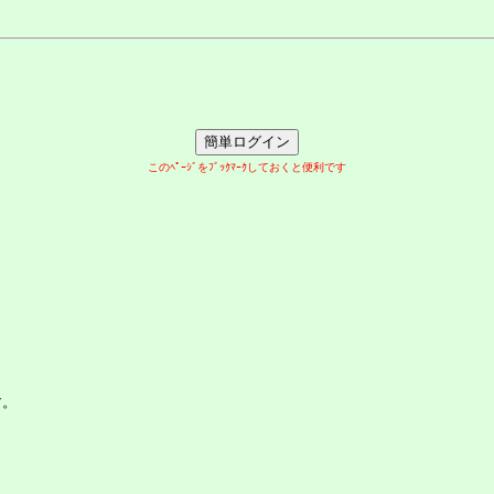
このﾍﾟｰｼﾞをﾌﾞｯｸﾏｰｸしておくと便利です
す。