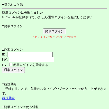
■暇つぶし何某
簡単ログインに失敗しました
#c Cookieが登録されていません/通常ログインをお試しください
□簡単ログイン
このﾍﾟｰｼﾞをﾌﾞｯｸﾏｰｸしておくと便利です
□通常ログイン
ID :
PW :
FG :
簡単ログインを登録する
□新規登録
登録することで、各種カスタマイズやブックマークを使うことができま
す。
新規登録
□簡単ログインで使う情報