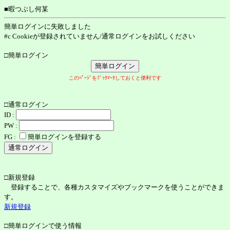
■暇つぶし何某
簡単ログインに失敗しました
#c Cookieが登録されていません/通常ログインをお試しください
□簡単ログイン
このﾍﾟｰｼﾞをﾌﾞｯｸﾏｰｸしておくと便利です
□通常ログイン
ID :
PW :
FG :
簡単ログインを登録する
□新規登録
登録することで、各種カスタマイズやブックマークを使うことができま
す。
新規登録
□簡単ログインで使う情報