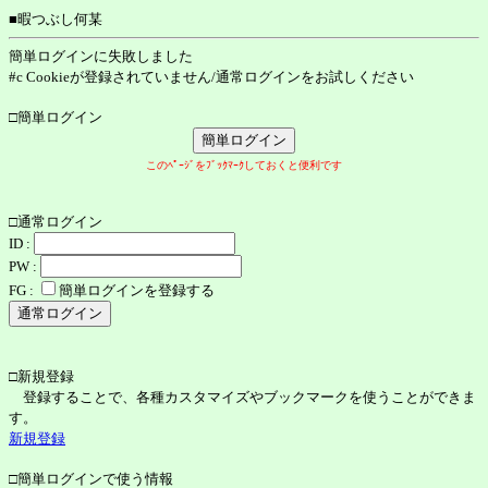
■暇つぶし何某
簡単ログインに失敗しました
#c Cookieが登録されていません/通常ログインをお試しください
□簡単ログイン
このﾍﾟｰｼﾞをﾌﾞｯｸﾏｰｸしておくと便利です
□通常ログイン
ID :
PW :
FG :
簡単ログインを登録する
□新規登録
登録することで、各種カスタマイズやブックマークを使うことができま
す。
新規登録
□簡単ログインで使う情報