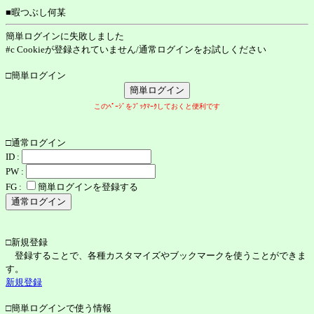
■暇つぶし何某
簡単ログインに失敗しました
#c Cookieが登録されていません/通常ログインをお試しください
□簡単ログイン
このﾍﾟｰｼﾞをﾌﾞｯｸﾏｰｸしておくと便利です
□通常ログイン
ID :
PW :
FG :
簡単ログインを登録する
□新規登録
登録することで、各種カスタマイズやブックマークを使うことができま
す。
新規登録
□簡単ログインで使う情報