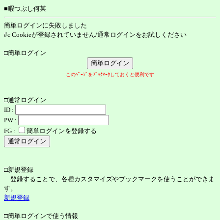
■暇つぶし何某
簡単ログインに失敗しました
#c Cookieが登録されていません/通常ログインをお試しください
□簡単ログイン
このﾍﾟｰｼﾞをﾌﾞｯｸﾏｰｸしておくと便利です
□通常ログイン
ID :
PW :
FG :
簡単ログインを登録する
□新規登録
登録することで、各種カスタマイズやブックマークを使うことができま
す。
新規登録
□簡単ログインで使う情報