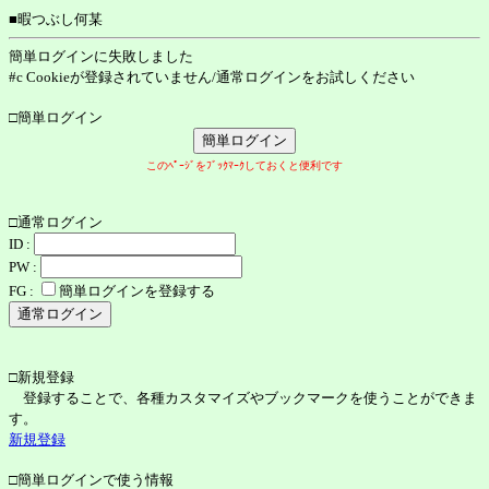
■暇つぶし何某
簡単ログインに失敗しました
#c Cookieが登録されていません/通常ログインをお試しください
□簡単ログイン
このﾍﾟｰｼﾞをﾌﾞｯｸﾏｰｸしておくと便利です
□通常ログイン
ID :
PW :
FG :
簡単ログインを登録する
□新規登録
登録することで、各種カスタマイズやブックマークを使うことができま
す。
新規登録
□簡単ログインで使う情報