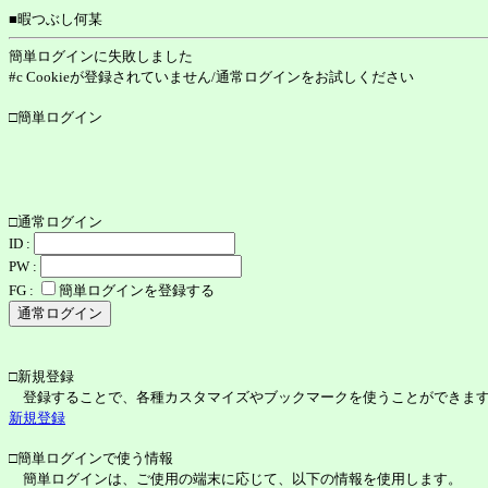
■暇つぶし何某
簡単ログインに失敗しました
#c Cookieが登録されていません/通常ログインをお試しください
□簡単ログイン
□通常ログイン
ID :
PW :
FG :
簡単ログインを登録する
□新規登録
登録することで、各種カスタマイズやブックマークを使うことができま
新規登録
□簡単ログインで使う情報
簡単ログインは、ご使用の端末に応じて、以下の情報を使用します。