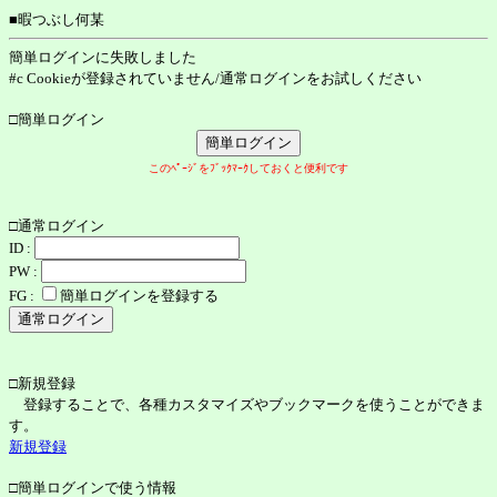
■暇つぶし何某
簡単ログインに失敗しました
#c Cookieが登録されていません/通常ログインをお試しください
□簡単ログイン
このﾍﾟｰｼﾞをﾌﾞｯｸﾏｰｸしておくと便利です
□通常ログイン
ID :
PW :
FG :
簡単ログインを登録する
□新規登録
登録することで、各種カスタマイズやブックマークを使うことができま
す。
新規登録
□簡単ログインで使う情報