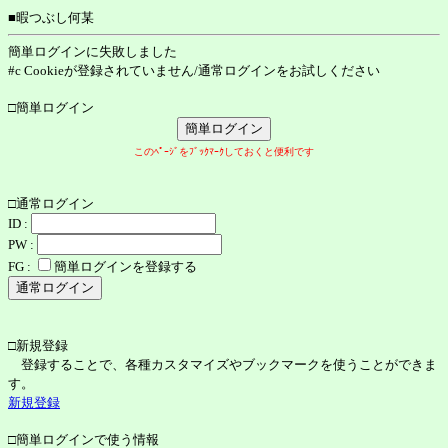
■暇つぶし何某
簡単ログインに失敗しました
#c Cookieが登録されていません/通常ログインをお試しください
□簡単ログイン
このﾍﾟｰｼﾞをﾌﾞｯｸﾏｰｸしておくと便利です
□通常ログイン
ID :
PW :
FG :
簡単ログインを登録する
□新規登録
登録することで、各種カスタマイズやブックマークを使うことができま
す。
新規登録
□簡単ログインで使う情報