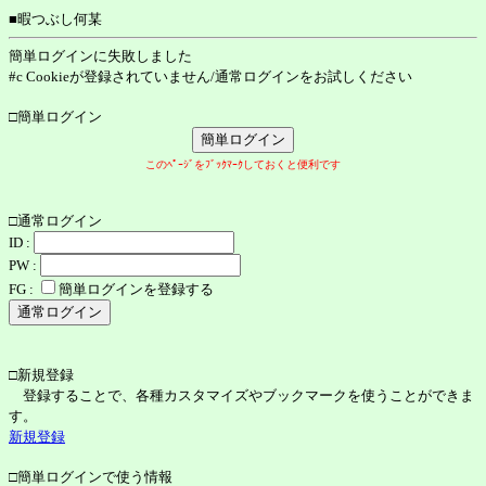
■暇つぶし何某
簡単ログインに失敗しました
#c Cookieが登録されていません/通常ログインをお試しください
□簡単ログイン
このﾍﾟｰｼﾞをﾌﾞｯｸﾏｰｸしておくと便利です
□通常ログイン
ID :
PW :
FG :
簡単ログインを登録する
□新規登録
登録することで、各種カスタマイズやブックマークを使うことができま
す。
新規登録
□簡単ログインで使う情報