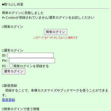
■暇つぶし何某
簡単ログインに失敗しました
#c Cookieが登録されていません/通常ログインをお試しください
□簡単ログイン
このﾍﾟｰｼﾞをﾌﾞｯｸﾏｰｸしておくと便利です
□通常ログイン
ID :
PW :
FG :
簡単ログインを登録する
□新規登録
登録することで、各種カスタマイズやブックマークを使うことができま
す。
新規登録
□簡単ログインで使う情報